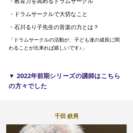
・
教
育力を高めるドラムサークル
・ドラムサークル
で
大切
なこと
・
石川るり子先生の音楽の力とは？
「
ドラムサークルの活動が、子ども達の成長に関
わることが出来れば嬉しいです♪」
▼ 2022年前期シリーズの講師はこちら
の方々でした
千田 鉄男