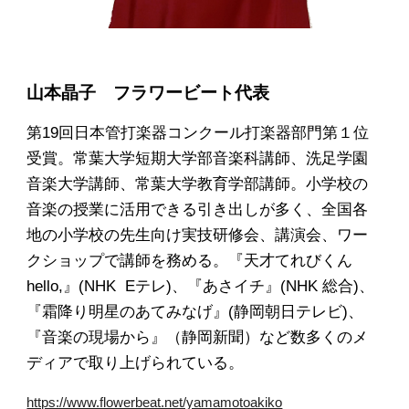
山本晶子
フラワービート代表
第19回日本管打楽器コンクール打楽器部門第１位
受賞。常葉大学短期大学部音楽科講師、洗足学園
音楽大学講師、常葉大学教育学部講師。小学校の
音楽の授業に活用できる引き出しが多く、全国各
地の小学校の先生向け実技研修会、講演会、ワー
クショップで講師を務める。『天才てれびくん
hello,』(NHK Eテレ)、『あさイチ』(NHK 総合)、
『霜降り明星のあてみなげ』(静岡朝日テレビ)、
『音楽の現場から』（静岡新聞）など数多くのメ
ディアで取り上げられている。
https://www.flowerbeat.net/yamamotoakiko